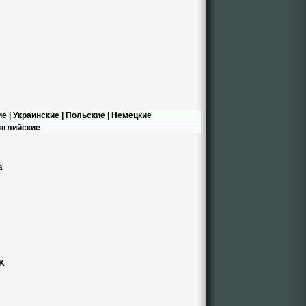
ие
|
Украинские
|
Польские
|
Немецкие
нглийские
а
UK