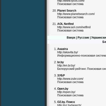
http://www.lycos.com/
Поисковая система
Planet Search
http://www.planetsearch.com/
Поисковая система
AOL Netfind
http://www.aol.com/netfind
Поисковая система
Вверх
|
Русские
|
Украински
Бе
Акавіта
http://akavita.by/
Информационно-поисковая систем
br.by
http://en.br.by/
Белорусский рейтинг. Поисковая си
ЗУБР
http://www.zubr.com/
Поисковая система
Open.by
http://open.by/
Поисковая система
OZ.by. Поиск
http://oz.by/search/