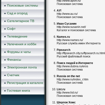
http://www.aport.ru/
Поисковая система
Поисковые системы
АУ!
Сад и огород
http://www.au.ru/
Поисковая система
Сателитарное ТВ
Иван Сусанин
http://www.susanin.net/
Софт
Каталог и поисковая система
Телевидение
Names.ru
http://www.names.ru/
Русская служба имен Интернета
Увлечения и хобби
Ftpsearch
Форумы и чаты
http://ftpsearch.city.ru/ftpsearch.ru.html
Русский файловый поиск
Финансы
Поиск людей в Интернете
http://www.dubna.ru/eros
Электронная почта
Поисковая система
Счетчик
Russia on the net
http://www.ru/index_r.htm
Регистрация в каталоге
Поисковая система
List.ru
Гостевая книга
http://www.list.ru/
Поисковая система
Шерлок Хомс