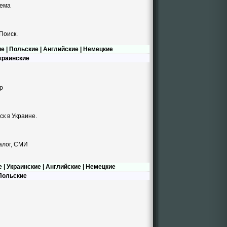
тема
Поиск.
ие
|
Польские
|
Английские
|
Немецкие
краинские
р
ск в Украине.
алог, СМИ
е
|
Украинские
|
Английские
|
Немецкие
Польские