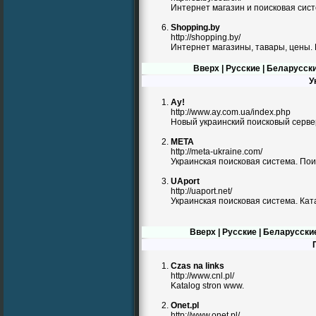
Интернет магазин и поисковая сис
Shopping.by
http://shopping.by/
Интернет магазины, тавары, цены. 
Вверх
|
Русские
|
Беларусск
У
Ау!
http://www.ay.com.ua/index.php
Новый украинский поисковый серве
META
http://meta-ukraine.com/
Украинская поисковая система. Пои
UAport
http://uaport.net/
Украинская поисковая система. Кат
Вверх
|
Русские
|
Беларусски
Czas na links
http://www.cnl.pl/
Katalog stron www.
Onet.pl
http://www.onet.pl/