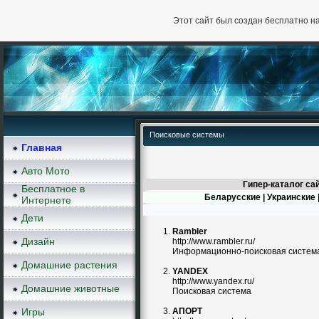
Этот сайт был создан бесплатно н
Поисковые системы
Главная
Авто Мото
Гипер-каталог са
Бесплатное в
Беларусские
|
Украинские
Интернете
Дети
Rambler
Дизайн
http://www.rambler.ru/
Информационно-поисковая систем
Домашние растения
YANDEX
http://www.yandex.ru/
Домашние животные
Поисковая система
Игры
АПОРТ