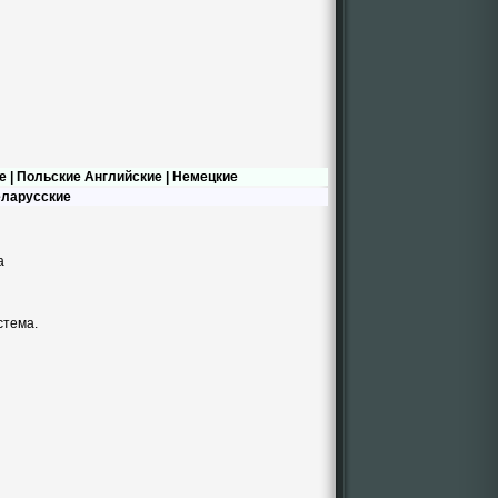
е
|
Польские
Английские
|
Немецкие
ларусские
а
стема.