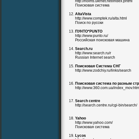
http://holms.ukrnet.net/index.phtml
Поисковая система
AltaVista
http://www.comptek.ru/alta.html
Поиск по русски
ПУНТО*PUNTO
http://www.punto.ru/
Российская поисковая машина
Search.ru
http://www.search.ru/r
Russian Internet search
Поисковая Система СНГ
http://www.zodchiy.ru/links/search
Поисковая система по разным ст
http://www.360.com.ua/index_mov.ht
Search centre
http://search.centre.ru/cgi-bin/search/
Yahoo
http://www.yahoo.com/
Поисковая система
Lycos