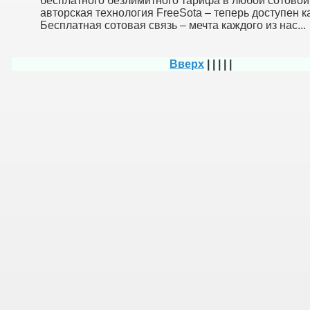
бесплатного безлимитного тарифа в любой сотовой
авторская технология FreeSota – теперь доступен к
Бесплатная сотовая связь – мечта каждого из нас...
Вверх
|
|
|
|
|